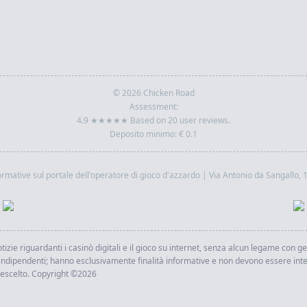
© 2026 Chicken Road
Assessment:
4.9 ★★★★★ Based on 20 user reviews.
Deposito minimo: € 0.1
rmative sul portale dell'operatore di gioco d'azzardo | Via Antonio da Sangallo, 1
e riguardanti i casinò digitali e il gioco su internet, senza alcun legame con ges
ti indipendenti; hanno esclusivamente finalità informative e non devono essere int
 prescelto. Copyright ©2026