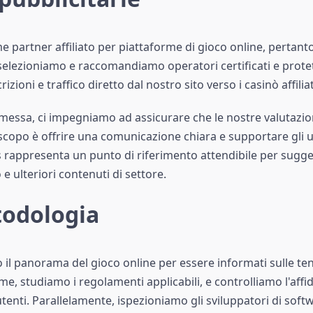
partner affiliato per piattaforme di gioco online, pertan
selezioniamo e raccomandiamo operatori certificati e prote
rizioni e traffico diretto dal nostro sito verso i casinò affiliat
essa, ci impegniamo ad assicurare che le nostre valutazi
o scopo è offrire una comunicazione chiara e supportare gli 
appresenta un punto di riferimento attendibile per sugger
e ulteriori contenuti di settore.
todologia
 panorama del gioco online per essere informati sulle ten
 studiamo i regolamenti applicabili, e controlliamo l'affida
tenti. Parallelamente, ispezioniamo gli sviluppatori di softwa