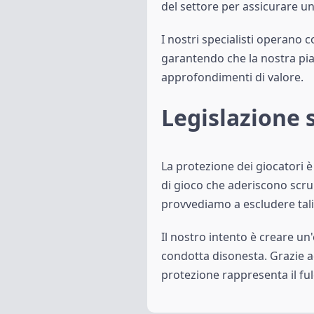
del settore per assicurare un
I nostri specialisti operano c
garantendo che la nostra pi
approfondimenti di valore.
Legislazione 
La protezione dei giocatori è
di gioco che aderiscono scr
provvediamo a escludere tali 
Il nostro intento è creare u
condotta disonesta. Grazie ad
protezione rappresenta il ful