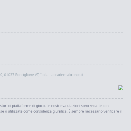
0, 01037 Ronciglione VT, Italia - accademiakronos.it
tori di piattaforme di gioco. Le nostre valutazioni sono redatte con
ese o utilizzate come consulenza giuridica. È sempre necessario verificare il